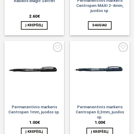
Permanentinis markeris
Rašiklis Magic Secret
Centropen MAXI 2-4mm,
juodos sp.
2.60
€
Į KREPŠELĮ
DAUGIAU
Noriu!
Noriu!
Permanentinis markeris
Permanentinis markeris
Centropen 1mm, juodos sp.
Centropen 0,3mm, juodos
sp.
1.00
€
1.00
€
Į KREPŠELĮ
Į KREPŠELĮ