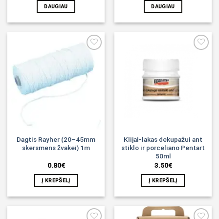
DAUGIAU
DAUGIAU
Noriu!
Noriu!
Dagtis Rayher (20–45mm
Klijai-lakas dekupažui ant
skersmens žvakei) 1m
stiklo ir porceliano Pentart
50ml
0.80
€
3.50
€
Į KREPŠELĮ
Į KREPŠELĮ