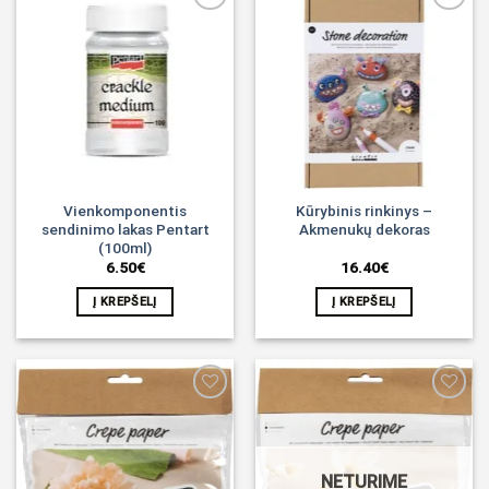
Noriu!
Noriu!
Vienkomponentis
Kūrybinis rinkinys –
sendinimo lakas Pentart
Akmenukų dekoras
(100ml)
6.50
€
16.40
€
Į KREPŠELĮ
Į KREPŠELĮ
Noriu!
Noriu!
NETURIME