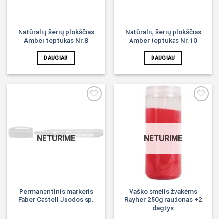
Natūralių šerių plokščias
Natūralių šerių plokščias
Amber teptukas Nr.8
Amber teptukas Nr.10
DAUGIAU
DAUGIAU
Noriu!
Noriu!
NETURIME
NETURIME
Permanentinis markeris
Vaško smėlis žvakėms
Faber Castell Juodos sp.
Rayher 250g raudonas +2
dagtys