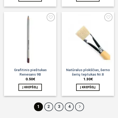
Noriu!
Noriu!
Grafitinis pieštukas
Natūralus plokščias, šerno
Renesans 9B
šerių teptukas Nr.8
0.50
€
1.30
€
Į KREPŠELĮ
Į KREPŠELĮ
1
2
3
4