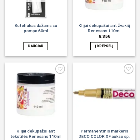
Buteliukas dažams su
Klijai dekupažui ant žvakių
pompa 60ml
Renesans 110ml
8.35
€
DAUGIAU
Į KREPŠELĮ
Noriu!
Noriu!
Klijai dekupažui ant
Permanentinis markeris
tekstilės Renesans 110ml
DECO COLOR XF aukso sp.