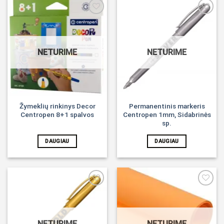
Noriu!
Noriu!
NETURIME
NETURIME
Žymeklių rinkinys Decor
Permanentinis markeris
Centropen 8+1 spalvos
Centropen 1mm, Sidabrinės
sp.
DAUGIAU
DAUGIAU
Noriu!
Noriu!
NETURIME
NETURIME