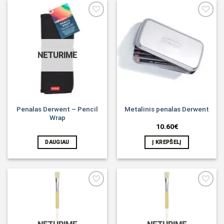
Noriu!
Noriu!
NETURIME
Penalas Derwent – Pencil
Metalinis penalas Derwent
Wrap
10.60
€
DAUGIAU
Į KREPŠELĮ
Noriu!
Noriu!