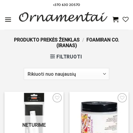
Skip
+370 630 20570
to
content
PRODUKTO PREKĖS ŽENKLAS
/
FOAMIRAN CO.
(IRANAS)
FILTRUOTI
Noriu!
Noriu!
NETURIME