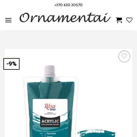
Skip
+370 630 20570
to
content
-9%
Noriu!