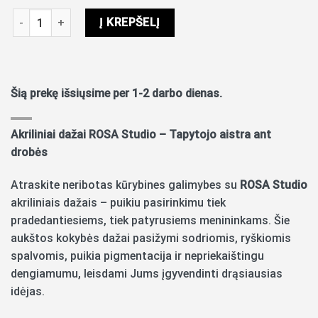
produkto kiekis: Akriliniai dažai Rosa Studio 200ml Turquoise 
Į KREPŠELĮ
Šią prekę išsiųsime per 1-2 darbo dienas.
Akriliniai dažai ROSA Studio – Tapytojo aistra ant
drobės
Atraskite neribotas kūrybines galimybes su
ROSA Studio
akriliniais dažais – puikiu pasirinkimu tiek
pradedantiesiems, tiek patyrusiems menininkams. Šie
aukštos kokybės dažai pasižymi sodriomis, ryškiomis
spalvomis, puikia pigmentacija ir nepriekaištingu
dengiamumu, leisdami Jums įgyvendinti drąsiausias
idėjas.