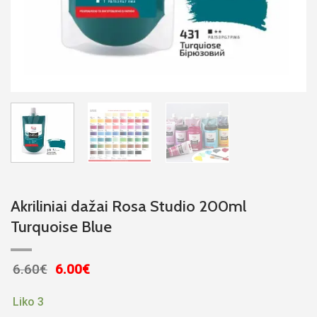
Akriliniai dažai Rosa Studio 200ml
Turquoise Blue
Original
Current
6.60
€
6.00
€
price
price
was:
is:
Liko 3
6.60€.
6.00€.