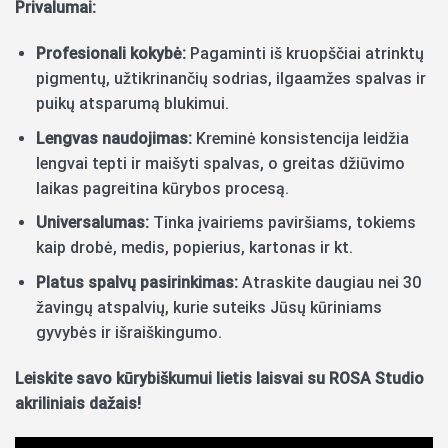
Privalumai:
Profesionali kokybė:
Pagaminti iš kruopščiai atrinktų
pigmentų, užtikrinančių sodrias, ilgaamžes spalvas ir
puikų atsparumą blukimui.
Lengvas naudojimas:
Kreminė konsistencija leidžia
lengvai tepti ir maišyti spalvas, o greitas džiūvimo
laikas pagreitina kūrybos procesą.
Universalumas:
Tinka įvairiems paviršiams, tokiems
kaip drobė, medis, popierius, kartonas ir kt.
Platus spalvų pasirinkimas:
Atraskite daugiau nei 30
žavingų atspalvių, kurie suteiks Jūsų kūriniams
gyvybės ir išraiškingumo.
Leiskite savo kūrybiškumui lietis laisvai su ROSA Studio
akriliniais dažais!