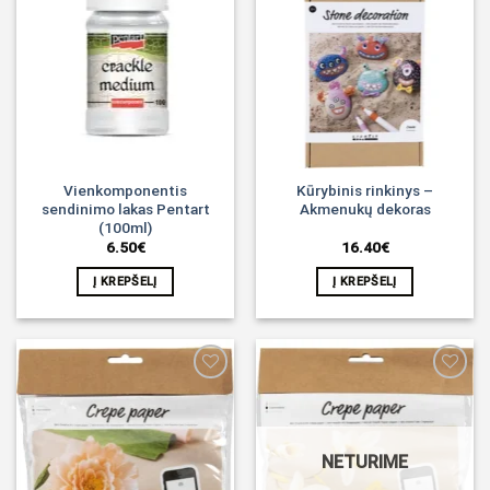
Noriu!
Noriu!
Vienkomponentis
Kūrybinis rinkinys –
sendinimo lakas Pentart
Akmenukų dekoras
(100ml)
6.50
€
16.40
€
Į KREPŠELĮ
Į KREPŠELĮ
Noriu!
Noriu!
NETURIME