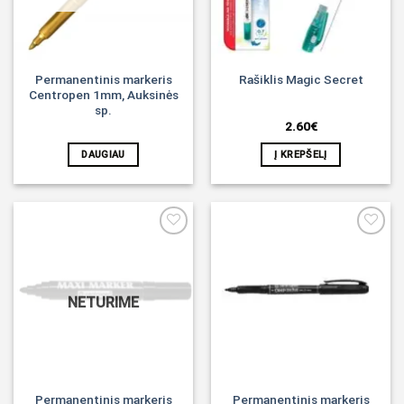
Permanentinis markeris
Rašiklis Magic Secret
Centropen 1mm, Auksinės
sp.
2.60
€
DAUGIAU
Į KREPŠELĮ
Noriu!
Noriu!
NETURIME
Permanentinis markeris
Permanentinis markeris