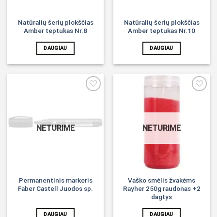
Natūralių šerių plokščias
Natūralių šerių plokščias
Amber teptukas Nr.8
Amber teptukas Nr.10
DAUGIAU
DAUGIAU
Noriu!
Noriu!
NETURIME
NETURIME
Permanentinis markeris
Vaško smėlis žvakėms
Faber Castell Juodos sp.
Rayher 250g raudonas +2
dagtys
DAUGIAU
DAUGIAU