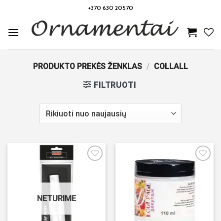
Skip
+370 630 20570
to
content
PRODUKTO PREKĖS ŽENKLAS
/
COLLALL
FILTRUOTI
Noriu!
Noriu!
NETURIME