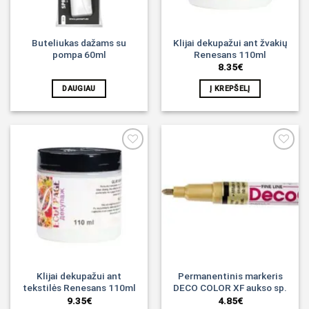
Buteliukas dažams su
Klijai dekupažui ant žvakių
pompa 60ml
Renesans 110ml
8.35
€
DAUGIAU
Į KREPŠELĮ
Noriu!
Noriu!
Klijai dekupažui ant
Permanentinis markeris
tekstilės Renesans 110ml
DECO COLOR XF aukso sp.
9.35
€
4.85
€