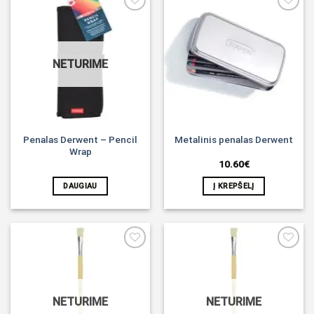
Noriu!
Noriu!
NETURIME
Penalas Derwent – Pencil
Metalinis penalas Derwent
Wrap
10.60
€
DAUGIAU
Į KREPŠELĮ
Noriu!
Noriu!
NETURIME
NETURIME