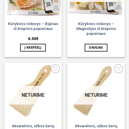
Kūrybinis rinkinys – Bijūnas
Kūrybinis rinkinys –
iš krepinio popieriaus
Magnolijos iš krepinio
popieriaus
6.50
€
Į KREPŠELĮ
DAUGIAU
Noriu!
Noriu!
NETURIME
NETURIME
Akvarelinis, ožkos šerių
Akvarelinis, ožkos šerių