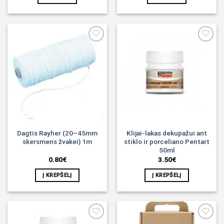
Noriu!
Noriu!
Dagtis Rayher (20–45mm
Klijai-lakas dekupažui ant
skersmens žvakei) 1m
stiklo ir porceliano Pentart
50ml
0.80
€
3.50
€
Į KREPŠELĮ
Į KREPŠELĮ