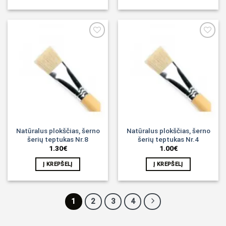
Noriu!
Noriu!
Natūralus plokščias, šerno
Natūralus plokščias, šerno
šerių teptukas Nr.8
šerių teptukas Nr.4
1.30
€
1.00
€
Į KREPŠELĮ
Į KREPŠELĮ
1
2
3
4