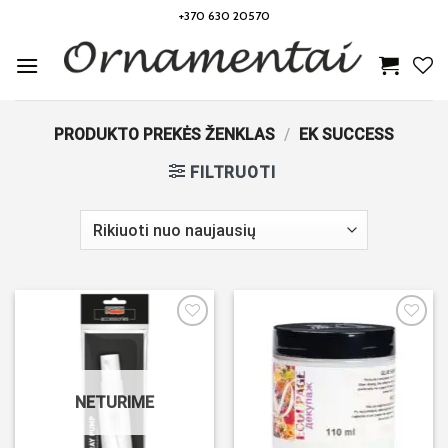
Skip
+370 630 20570
to
content
PRODUKTO PREKĖS ŽENKLAS
/
EK SUCCESS
FILTRUOTI
Noriu!
Noriu!
NETURIME