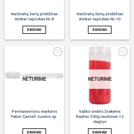
Natūralių šerių plokščias
Natūralių šerių plokščias
Amber teptukas Nr.8
Amber teptukas Nr.10
DAUGIAU
DAUGIAU
Noriu!
Noriu!
NETURIME
NETURIME
Permanentinis markeris
Vaško smėlis žvakėms
Faber Castell Juodos sp.
Rayher 250g raudonas +2
dagtys
DAUGIAU
DAUGIAU