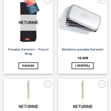
Noriu!
Noriu!
NETURIME
Penalas Derwent – Pencil
Metalinis penalas Derwent
Wrap
10.60
€
DAUGIAU
Į KREPŠELĮ
Noriu!
Noriu!
NETURIME
NETURIME