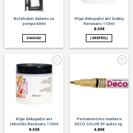
Buteliukas dažams su
Klijai dekupažui ant žvakių
pompa 60ml
Renesans 110ml
8.35
€
DAUGIAU
Į KREPŠELĮ
Noriu!
Noriu!
Klijai dekupažui ant
Permanentinis markeris
tekstilės Renesans 110ml
DECO COLOR XF aukso sp.
9.35
€
4.85
€