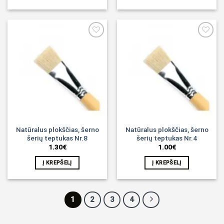
Noriu!
Noriu!
Natūralus plokščias, šerno
Natūralus plokščias, šerno
šerių teptukas Nr.8
šerių teptukas Nr.4
1.30
€
1.00
€
Į KREPŠELĮ
Į KREPŠELĮ
1
2
3
4