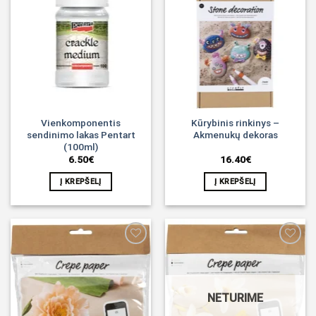
Noriu!
Noriu!
Vienkomponentis
Kūrybinis rinkinys –
sendinimo lakas Pentart
Akmenukų dekoras
(100ml)
6.50
€
16.40
€
Į KREPŠELĮ
Į KREPŠELĮ
Noriu!
Noriu!
NETURIME