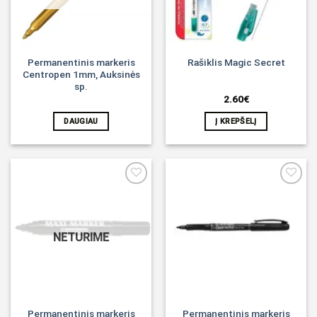
Permanentinis markeris
Rašiklis Magic Secret
Centropen 1mm, Auksinės
sp.
2.60
€
DAUGIAU
Į KREPŠELĮ
Noriu!
Noriu!
NETURIME
Permanentinis markeris
Permanentinis markeris