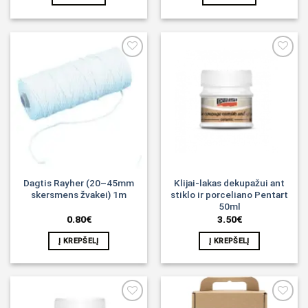
Noriu!
Noriu!
Dagtis Rayher (20–45mm
Klijai-lakas dekupažui ant
skersmens žvakei) 1m
stiklo ir porceliano Pentart
50ml
0.80
€
3.50
€
Į KREPŠELĮ
Į KREPŠELĮ