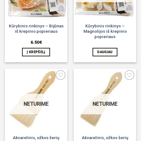
Kūrybinis rinkinys – Bijūnas
Kūrybinis rinkinys –
iš krepinio popieriaus
Magnolijos iš krepinio
popieriaus
6.50
€
Į KREPŠELĮ
DAUGIAU
Noriu!
Noriu!
NETURIME
NETURIME
Akvarelinis, ožkos šerių
Akvarelinis, ožkos šerių